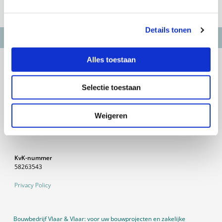
Details tonen
Alles toestaan
Bouwbedrijf Vlaar & Vlaar
Tuinstraat 24
1654 JW Benningbroek
Selectie toestaan
Contactgegevens
Weigeren
0229-591300
info@vlaarenvlaarbv.nl
KvK-nummer
58263543
Privacy Policy
Bouwbedrijf Vlaar & Vlaar: voor uw bouwprojecten en zakelijke