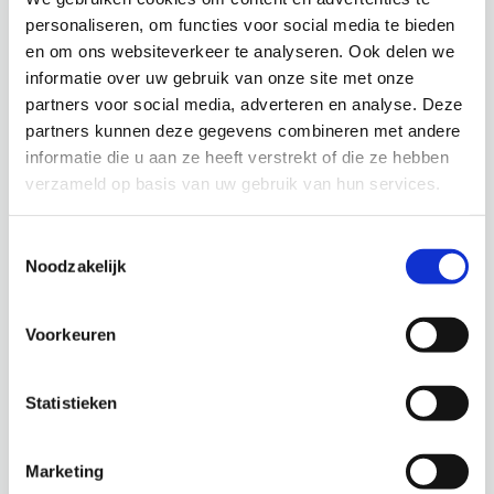
personaliseren, om functies voor social media te bieden
en om ons websiteverkeer te analyseren. Ook delen we
informatie over uw gebruik van onze site met onze
Een diversiteit aan bouwprojecten in Noord-
partners voor social media, adverteren en analyse. Deze
Holland
partners kunnen deze gegevens combineren met andere
informatie die u aan ze heeft verstrekt of die ze hebben
Hier vindt u onze lopende projecten. Dat betekent vast
verzameld op basis van uw gebruik van hun services.
dat u eventueel geïnteresseerd bent om uw
bouwplannen door Vlaar & Vlaar uit te laten voeren.
Toestemmingsselectie
Heeft u onze
opgeleverde projecten-pagina
al bekeken
Noodzakelijk
Voorkeuren
Momenteel zijn wij bezig met:
Herbouw stolp - V.o.f. Veebedrijf Brakestein
Statistieken
Skillepaadje 08, Oudeschild
Marketing
LAAT UW BOUWPROJECT UITVOEREN